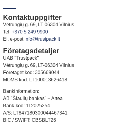
Kontaktuppgifter
Vėtrungių g. 69, LT-06304 Vilnius
Tel.
+370 5 249 9900
El. e-post
info@trustpack.lt
Företagsdetaljer
UAB "Trustpack"
Vėtrungių g. 69, LT-06304 Vilnius
Företaget kod: 305669044
MOMS kod: LT100013626418
Bankinformation:
AB "Šiaulių bankas" – Artea
Bank-kod: 112025254
A/S: LT847180300044467341
BIC / SWIFT: CBSBLT26