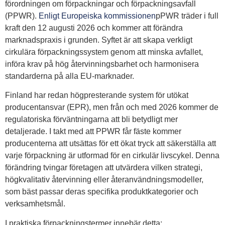
förordningen om förpackningar och förpackningsavfall
(PPWR).
Enligt Europeiska kommissionen
pPWR träder i full
kraft den 12 augusti 2026 och kommer att förändra
marknadspraxis i grunden. Syftet är att skapa verkligt
cirkulära förpackningssystem genom att minska avfallet,
införa krav på hög återvinningsbarhet och harmonisera
standarderna på alla EU-marknader.
Finland har redan högpresterande system för utökat
producentansvar (EPR), men från och med 2026 kommer de
regulatoriska förväntningarna att bli betydligt mer
detaljerade. I takt med att PPWR får fäste kommer
producenterna att utsättas för ett ökat tryck att säkerställa att
varje förpackning är utformad för en cirkulär livscykel. Denna
förändring tvingar företagen att utvärdera vilken strategi,
högkvalitativ återvinning eller återanvändningsmodeller,
som bäst passar deras specifika produktkategorier och
verksamhetsmål.
I praktiska förpackningstermer innebär detta: