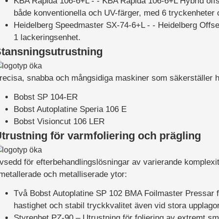
KBA Rapida 106-6+L - - KBA Rapida 106-6+L
Hybrid off
både konventionella och UV-färger, med 6 tryckenheter 
Heidelberg Speedmaster SX-74-6+L - - Heidelberg
Offse
1 lackeringsenhet.
tansningsutrustning
recisa, snabba och mångsidiga maskiner som säkerställer hö
Bobst SP 104-ER
Bobst Autoplatine Speria 106 E
Bobst Visioncut 106 LER
trustning för varmfoliering och prägling
vsedd för efterbehandlingslösningar av varierande komplexitet
metallerade och metalliserade ytor:
Två
Bobst Autoplatine SP 102 BMA Foilmaster
Pressar f
hastighet och stabil tryckkvalitet även vid stora upplagor
Styrenhet PZ-90
– Utrustning för foliering av extremt sm