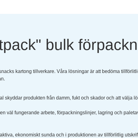
stpack" bulk förpack
 snacks kartong tillverkare. Våra lösningar är att bedöma tillförli
an.
l skyddar produkten från damm, fukt och skador och att välja lösn
er en väl fungerande arbete, förpackningslinjer, lagring och paletavi
ktiva, ekonomiskt sunda och i produktionen av tillförlitlig utskrif