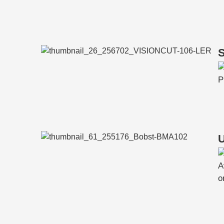
S
P
U
A
o