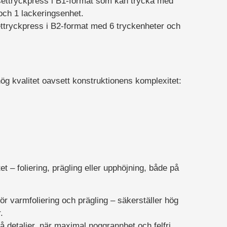
settryckpress i B1-format som kan trycka med
och 1 lackeringsenhet.
ttryckpress i B2-format med 6 tryckenheter och
g kvalitet oavsett konstruktionens komplexitet:
 – foliering, prägling eller upphöjning, både på
ör varmfoliering och prägling – säkerställer hög
.
å detaljer, när maximal noggrannhet och felfri