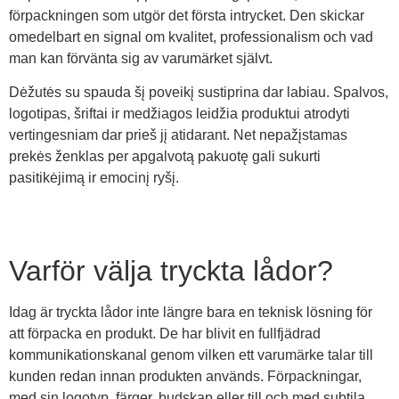
förpackningen som utgör det första intrycket. Den skickar
omedelbart en signal om kvalitet, professionalism och vad
man kan förvänta sig av varumärket självt.
Dėžutės su spauda šį poveikį sustiprina dar labiau. Spalvos,
logotipas, šriftai ir medžiagos leidžia produktui atrodyti
vertingesniam dar prieš jį atidarant. Net nepažįstamas
prekės ženklas per apgalvotą pakuotę gali sukurti
pasitikėjimą ir emocinį ryšį.
Varför välja tryckta lådor?
Idag är tryckta lådor inte längre bara en teknisk lösning för
att förpacka en produkt. De har blivit en fullfjädrad
kommunikationskanal genom vilken ett varumärke talar till
kunden redan innan produkten används. Förpackningar,
med sin logotyp, färger, budskap eller till och med subtila